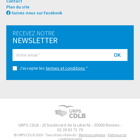
Contact
Plan du site
Suivez-nous sur Facebook
RECEVEZ NOTRE
NEWSLETTER
OK
J'accepte les
termes et conditions
*
URPS CDLB - 25 boulevard de la Liberté - 35000 Rennes -
02 30 83 71 79
© URPS CDLB 2026 - Tous droits réservés -
Mentions légales
-
Politique de
confidentialité