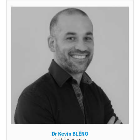
Dr Kevin BLÉNO
Élu à l'URPS CDLB