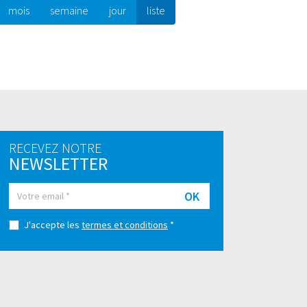
mois
semaine
jour
liste
RECEVEZ NOTRE
NEWSLETTER
OK
J'accepte les
termes et conditions
*