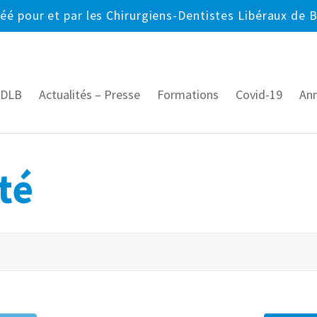
réé pour et par les Chirurgiens-Dentistes Libéraux de 
CDLB
Actualités – Presse
Formations
Covid-19
An
té