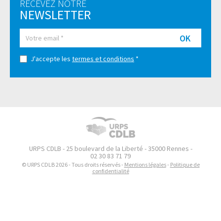
RECEVEZ NOTRE
NEWSLETTER
OK
J'accepte les
termes et conditions
*
URPS CDLB - 25 boulevard de la Liberté - 35000 Rennes -
02 30 83 71 79
© URPS CDLB 2026 - Tous droits réservés -
Mentions légales
-
Politique de
confidentialité