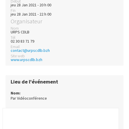
Début
jeu 28 Jan 2021 - 20 h 00
Fin
jeu 28 Jan 2021 - 22 h 00
Organisateur
Nom
URPS CDLB
Tél
02 30 83 71 79
Email
contact@urpscdlb.bzh
Site web
www.urpscdlb.bzh
Lieu de l'événement
Nom:
Par Vidéoconférence