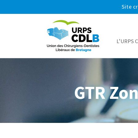
Site c
L’URPS 
GTR Zon