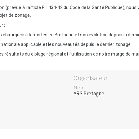
n (prévue à l’article R.1434-42 du Code de la Santé Publique), nous v
ojet de zonage.
r :
hirurgiens-dentistes en Bretagne et son évolution depuis la dernièr
ionale applicable et les nouveautés depuis le dernier zonage ;
résultats du ciblage régional et l’utilisation de notre marge de m
Organisateur
Nom
ARS Bretagne