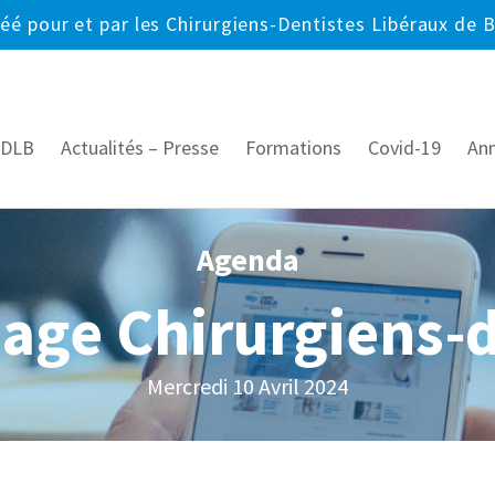
réé pour et par les Chirurgiens-Dentistes Libéraux de 
CDLB
Actualités – Presse
Formations
Covid-19
An
Agenda
age Chirurgiens-d
Mercredi 10 Avril 2024