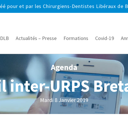
réé pour et par les Chirurgiens-Dentistes Libéraux de 
CDLB
Actualités – Presse
Formations
Covid-19
An
Agenda
l inter-URPS Bre
Mardi 8 Janvier 2019