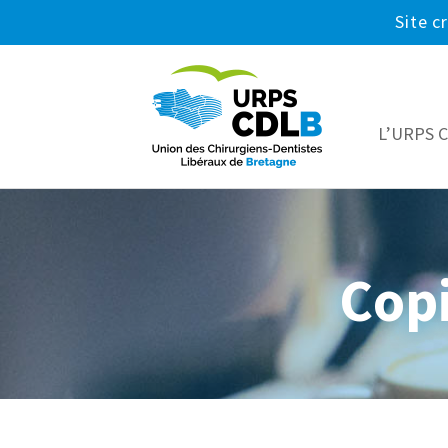
Site c
L’URPS 
Copi