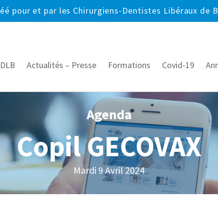
réé pour et par les Chirurgiens-Dentistes Libéraux de 
CDLB
Actualités – Presse
Formations
Covid-19
An
Agenda
Copil GECOVAX
Mardi 9 Avril 2024