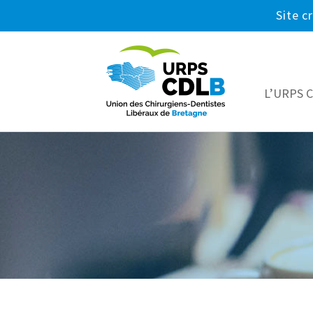
Site c
L’URPS 