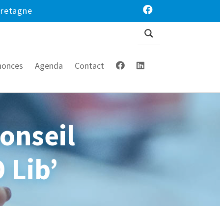
Bretagne
nonces
Agenda
Contact
onseil
 Lib’