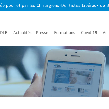
réé pour et par les Chirurgiens-Dentistes Libéraux de 
CDLB
Actualités – Presse
Formations
Covid-19
An