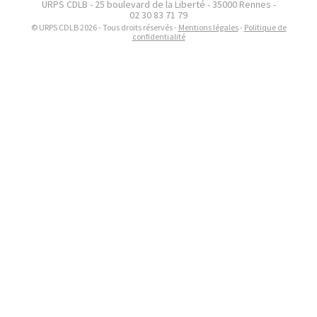
URPS CDLB - 25 boulevard de la Liberté - 35000 Rennes -
02 30 83 71 79
© URPS CDLB 2026 - Tous droits réservés -
Mentions légales
-
Politique de
confidentialité