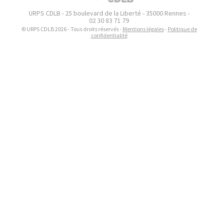
URPS CDLB - 25 boulevard de la Liberté - 35000 Rennes -
02 30 83 71 79
© URPS CDLB 2026 - Tous droits réservés -
Mentions légales
-
Politique de
confidentialité