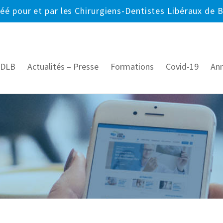
réé pour et par les Chirurgiens-Dentistes Libéraux de 
CDLB
Actualités – Presse
Formations
Covid-19
An