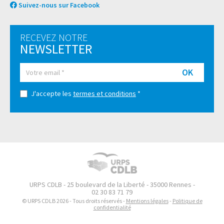
Suivez-nous sur Facebook
RECEVEZ NOTRE
NEWSLETTER
OK
J'accepte les
termes et conditions
*
URPS CDLB - 25 boulevard de la Liberté - 35000 Rennes -
02 30 83 71 79
© URPS CDLB 2026 - Tous droits réservés -
Mentions légales
-
Politique de
confidentialité