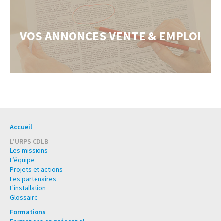
VOS ANNONCES VENTE & EMPLOI
Accueil
L’URPS CDLB
Les missions
L’équipe
Projets et actions
Les partenaires
L'installation
Glossaire
Formations