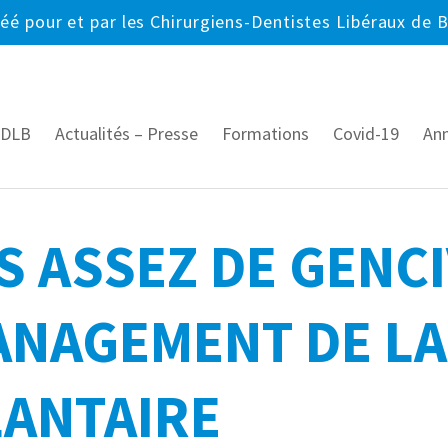
réé pour et par les Chirurgiens-Dentistes Libéraux de 
CDLB
Actualités – Presse
Formations
Covid-19
An
AS ASSEZ DE GENCI
ANAGEMENT DE LA
LANTAIRE