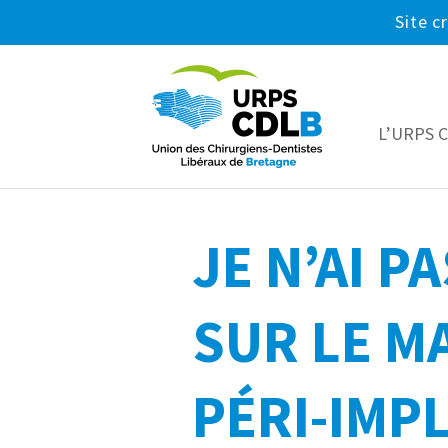
Site c
L’URPS 
JE N’AI P
SUR LE M
PÉRI-IMP